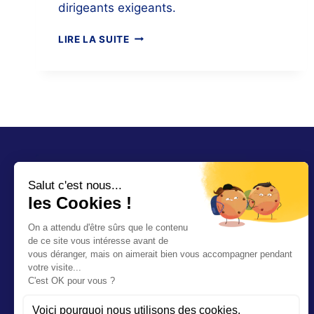
dirigeants exigeants.
ANTIOXYDANTS
LIRE LA SUITE
&
DÉCISION
:
NOURRIR
SON
CERVEAU
POUR
MIEUX
PILOTER
« Sans l'humain la technologie n'est rien »